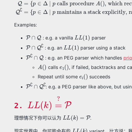
Examples:
P
∩
Q
L
L
(
1
)
: e.g. a vanilla
parser
P
∩
Q
∁
L
L
(
1
)
: e.g. an
parser using a stack
P
∁
∩
Q
: e.g. an PEG parser which handles
pri
A
(
)
e
1
(
)
calls
, if failed, backtracks and c
e
i
(
)
Repeat until some
succeeds
P
∁
∩
Q
∁
: e.g. a PEG parser like above, but usi
L
P
L
(
k
)
=
?
2.
L
L
(
k
)
=
P
理想情况下你可以认为
.
L
L
(
k
)
现实世界中，你可能会有些
variant，比方说