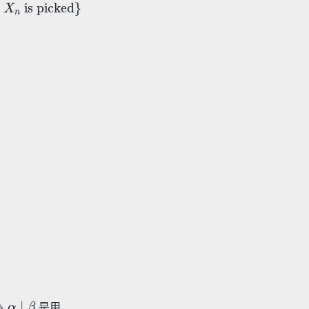
α
∣
β
是用