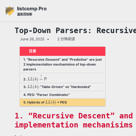
转
转
转
listcomp Pro
到
到
到
温故而知新
主
内
底
导
容
部
Top-Down Parsers: Recursiv
航
June 26, 2025
2 分钟阅读
栏
目录
1. “Recursive Descent” and “Predictive” are just
2 implementation mechanisims of top-down
parsers
L
L
(
k
)
=
?
P
2.
L
L
(
k
)
3.
: “Table-Driven” vs “Hardcoded”
4. PEG: “Parser Combinator”
L
L
(
k
)
5. Hybirds of
+ PEG
1. “Recursive Descent” and
implementation mechanisims