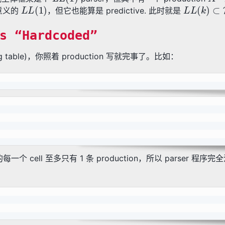
L
L
(
1
)
L
L
(
k
)
⊂
P
格意义的
，但它也能算是 predictive. 此时就是
s “Hardcoded”
ng table)，你照着 production 写就完事了。比如：
e) 中的每一个 cell 至多只有 1 条 production，所以 parser 