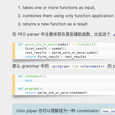
takes one or more functions as input,
combines them using only function application (
returns a new function as a result
在 PEG parser 中主要体现在某些辅助函数，比如这个
def
parse_one_or_more
(
symbol
)
-
>
list
[
dict
]
:
    first_result 
=
 symbol
(
)
    rest_results 
=
 parse_zero_or_more
(
symbol
)
return
 first_result 
+
那么 grammar 中的
的 
<program> ::= <statement>+
def
statement
(
)
:
pass
def
program
(
)
:
return
 parse_one_or_more
(
statement
)
Unix pipes 也可以理解成为一种 combinator:
new_cm