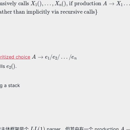
A
→
e
1
/
e
2
/
…
/
e
n
oritized choice
e
2
(
)
alls
.
ng a stack
L
L
(
1
)
A
→
：我主体框架是个
parser，但其中有一个 production