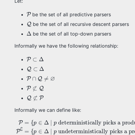
Let:
P
be the set of all predictive parsers
Q
be the set of all recursive descent parsers
Δ
be the set of all top-down parsers
Informally we have the following relationship:
P
⊂
Δ
Q
⊂
Δ
P
∩
Q
≠
∅
P
⊄
Q
Q
⊄
P
Informally we can define like:
calls procedure
{
p
∈
P
Δ
{
=
∣
p
{
∈
p
p
∈
undeterministically picks a
Δ
∣
A
Δ
(
∣
p
)
, which recusively cal
maintains a stack expli
p
deterministically pi