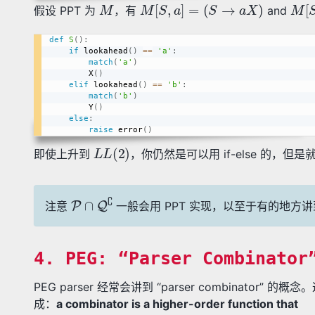
M
M
[
S
,
a
]
=
(
S
→
a
X
)
M
[
假设 PPT 为
，有
and
def
S
(
)
:
if
 lookahead
(
)
==
'a'
:
match
(
'a'
)
        X
(
)
elif
 lookahead
(
)
==
'b'
:
match
(
'b'
)
        Y
(
)
else
:
raise
 error
(
)
L
L
(
2
)
即使上升到
，你仍然是可以用 if-else 的，
P
∩
Q
∁
注意
一般会用 PPT 实现，以至于有的地方讲到 “table-
4. PEG: “Parser Combinator
PEG parser 经常会讲到 “parser combinator” 
成：
a combinator is a higher-order function that