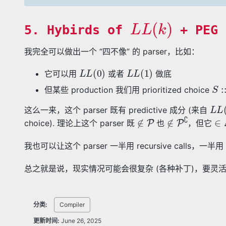
L
L
(
k
)
5. Hybirds of
+ PEG
我完全可以做出一个 “四不像” 的 parser，比如：
L
L
(
0
)
L
L
(
1
)
它可以用
或者
做底
S
:
但某些 production 我们用 prioritized choice
L
L
(
这么一来，这个 parser 既有 predictive 成分 (来自
∉
P
∉
P
∁
∈
choice). 理论上这个 parser 既
也
，但它
我也可以让这个 parser 一半用 recursive calls，一半用 ta
总之就是说，现实情况可能会很复杂 (各种补丁)，要灵
分类:
Compiler
更新时间:
June 26, 2025