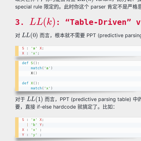
special rule 限定的。此时你这个 parser 肯定不是严
L
L
(
k
)
3.
: “Table-Driven” v
L
L
(
0
)
对
而言，根本就不需要 PPT (predictive parsi
S
:
'a'
X
;
X
:
'x'
;
def
S
(
)
:
match
(
'a'
)
    X
(
)
def
X
(
)
:
match
(
'x'
)
L
L
(
1
)
对于
而言，PPT (predictive parsing tabl
要，直接 if-else hardcode 就搞定了。比如：
S
:
'a'
X
;
|
'b'
Y
;
X
:
'x'
;
Y
:
'y'
;