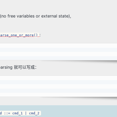
no free variables or external state),
:
parse_one_or_more()
parsing 就可以写成：
d ::= cmd_1 | cmd_2