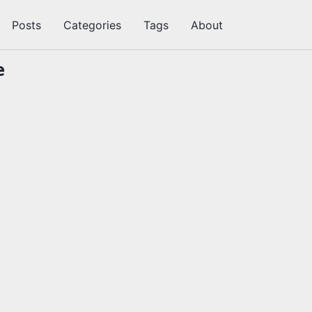
Posts
Categories
Tags
About
切
换
搜
e
索