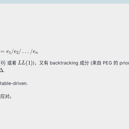
:=
e
1
/
e
2
/
…
/
e
n
0
)
L
L
(
1
)
或者
)，又有 backtracking 成分 (来自 PEG 的 priori
Δ
.
ble-driven.
活应对。