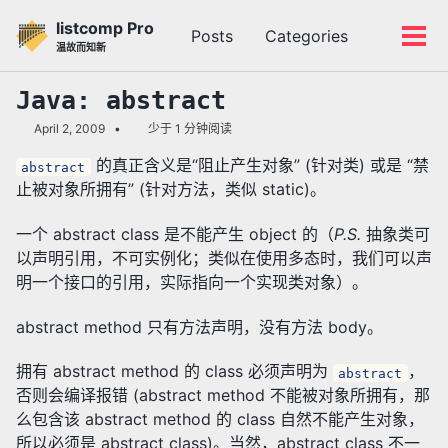
转
转
转
listcomp Pro
Posts
Categories
到
到
到
切
切
温故而知新
主
内
底
换
换
导
容
部
搜
菜
Java: abstract
航
索
单
April 2, 2009
少于 1 分钟阅读
栏
的真正含义是“阻止产生对象” (针对类) 或是 “禁
abstract
止被对象所拥有” (针对方法，类似 static)。
一个 abstract class 是不能产生 object 的（
P.S.
抽象类可
以声明引用，不可实例化；类似在使用多态时，我们可以声
明一个接口的引用，实际指向一个实现类对象）。
abstract method 只有方法声明，没有方法 body。
拥有 abstract method 的 class 必须声明为
，
abstract
否则会编译报错 (abstract method 不能被对象所拥有，那
么包含该 abstract method 的 class 自然不能产生对象，
所以必须是 abstract class)。当然，abstract class 不一