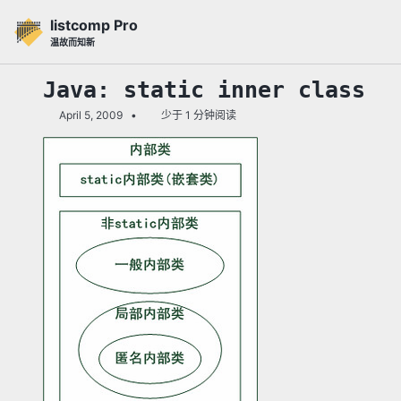
转
转
转
listcomp Pro
到
到
到
温故而知新
主
内
底
导
容
部
Java: static inner class
航
April 5, 2009
少于 1 分钟阅读
栏