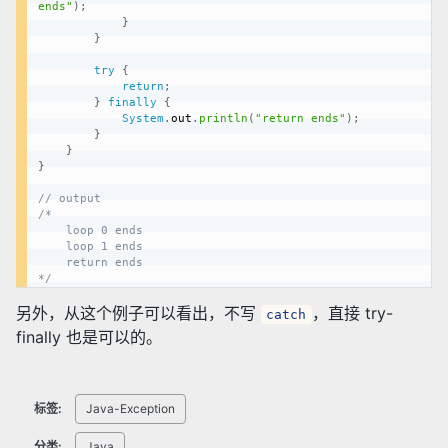
ends"
)
;
}
}
try
{
return
;
}
finally
{
System
.
out
.
println
(
"return ends"
)
;
}
}
}
// output  
/* 

	loop 0 ends 

	loop 1 ends 

	return ends 

*/
另外，从这个例子可以看出，不写
，直接 try-
catch
finally 也是可以的。
标签:
Java-Exception
分类:
Java