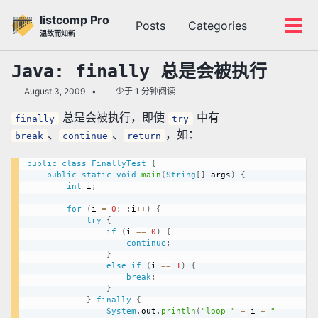
转
转
转
listcomp Pro
Posts
Categories
到
到
到
切
切
温故而知新
主
内
底
换
换
导
容
部
搜
菜
Java: finally 总是会被执行
航
索
单
August 3, 2009
少于 1 分钟阅读
栏
总是会被执行，即使
中有
finally
try
、
、
，如：
break
continue
return
public
class
FinallyTest
{
public
static
void
main
(
String
[
]
 args
)
{
int
 i
;
for
(
i 
=
0
;
;
i
++
)
{
try
{
if
(
i 
==
0
)
{
continue
;
}
else
if
(
i 
==
1
)
{
break
;
}
}
finally
{
System
.
out
.
println
(
"loop "
+
 i 
+
" 