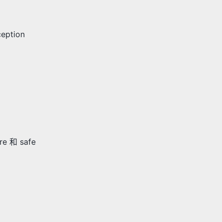
ption
e 和 safe