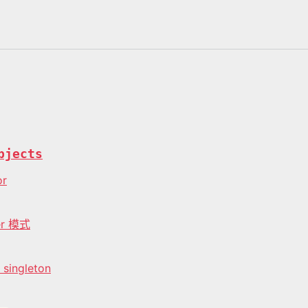
bjects
or
er 模式
singleton