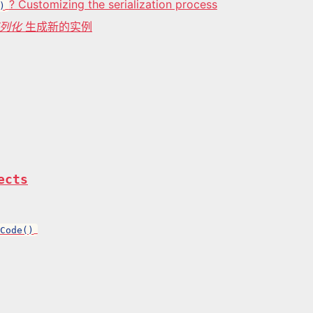
? Customizing the serialization process
)
列化
生成新的实例
ects
hCode()