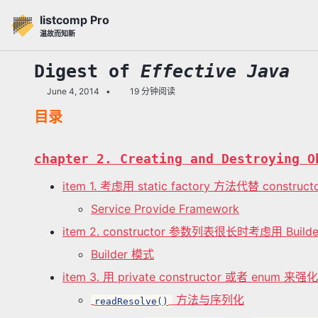
转
转
转
listcomp Pro
到
到
到
温故而知新
主
内
底
导
容
部
Digest of
Effective Java
航
June 4, 2014
19 分钟阅读
栏
目录
chapter 2. Creating and Destroying O
item 1. 考虑用 static factory 方法代替 construct
Service Provide Framework
item 2. constructor 参数列表很长时考虑用 Build
Builder 模式
item 3. 用 private constructor 或者 enum 来强化 
方法与序列化
readResolve()