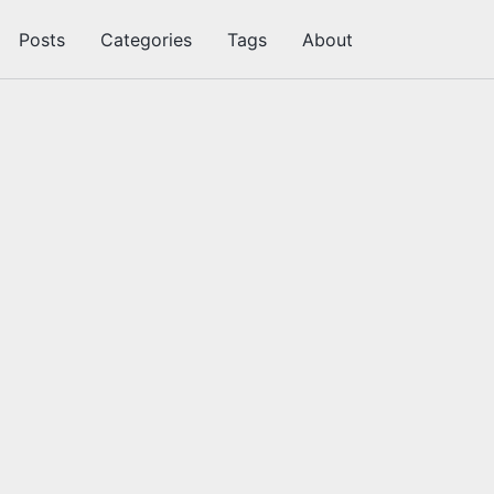
Posts
Categories
Tags
About
切
换
搜
索