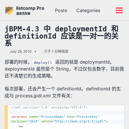
转
转
转
listcomp Pro
Posts
Categories
到
到
到
切
切
温故而知新
主
内
底
换
换
导
容
部
搜
菜
jBPM-4.3 中 deploymentId 和
航
索
单
definitionId 应该是一对一的关
栏
系
July 29, 2010
少于 1 分钟阅读
部署的时候，
返回的就是 deploymentId。
deploy()
deploymentId 虽然是个 String，不过仅包含数字，目前我
还不清楚它的生成策略。
每次部署，还会产生一个 definitionId。definitionId 的生
成与 process.jpdl.xml 文件有关：
<?xml version="1.0" encoding="UTF-8"?>
<
process
name
=
"
ProcessName
"
key
=
"
ProcessKey
"
version
=
"
1024
"
xmlns
=
"
http://jbpm.org/4.3/jpdl
"
>