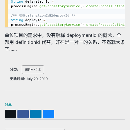
String
 definitionId 
=
processEngine
.
getRepositoryService
(
)
.
createProcessDefiniti
/** 根据definitionId找deployId */
String
 deployId 
=
processEngine
.
getRepositoryService
(
)
.
createProcessDefiniti
单位项目的需求中，没有解释 deploymentId 的概念，全
部用 definitionId 代替，好在是一对一的关系，不然就大条
了……
分类:
jBPM-4.3
更新时间:
July 29, 2010
分享
X
Facebook
LinkedIn
Bluesky