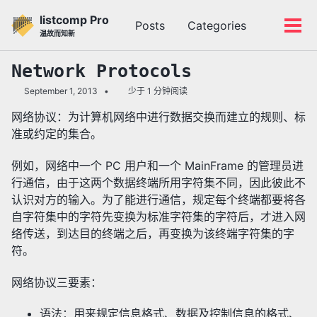
转
转
转
listcomp Pro
Posts
Categories
到
到
到
切
切
温故而知新
主
内
底
换
换
导
容
部
搜
菜
Network Protocols
航
索
单
September 1, 2013
少于 1 分钟阅读
栏
网络协议：为计算机网络中进行数据交换而建立的规则、标
准或约定的集合。
例如，网络中一个 PC 用户和一个 MainFrame 的管理员进
行通信，由于这两个数据终端所用字符集不同，因此彼此不
认识对方的输入。为了能进行通信，规定每个终端都要将各
自字符集中的字符先变换为标准字符集的字符后，才进入网
络传送，到达目的终端之后，再变换为该终端字符集的字
符。
网络协议三要素：
语法：用来规定信息格式、数据及控制信息的格式、