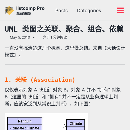
转
转
转
listcomp Pro
Posts
Categories
到
到
到
切
切
温故而知新
主
内
底
换
换
导
容
部
搜
菜
UML 类图之关联、聚合、组合、依赖
航
索
单
May 5, 2010
少于 1 分钟阅读
栏
一直没有搞清楚这几个概念，这里做总结。来自《大话设计
模式》。
1. 关联 (Association)
仅仅表示对象 A “知道” 对象 B，对象 A 并不 “拥有” 对象
B（这里的 “知道” 和 “拥有” 并不一定是从业务逻辑上判
断，应该宽泛到从常识上判断）。如下图：