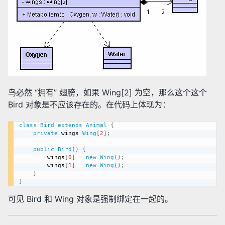
鸟必然 “拥有” 翅膀，如果 Wing[2] 为空，那么这个这个
Bird 对象是不应该存在的。在代码上体现为：
class
Bird
extends
Animal
{
private
 wings 
Wing
[
2
]
;
public
Bird
(
)
{
		wings
[
0
]
=
new
Wing
(
)
;
		wings
[
1
]
=
new
Wing
(
)
;
}
}
可见 Bird 和 Wing 对象是强制绑定在一起的。