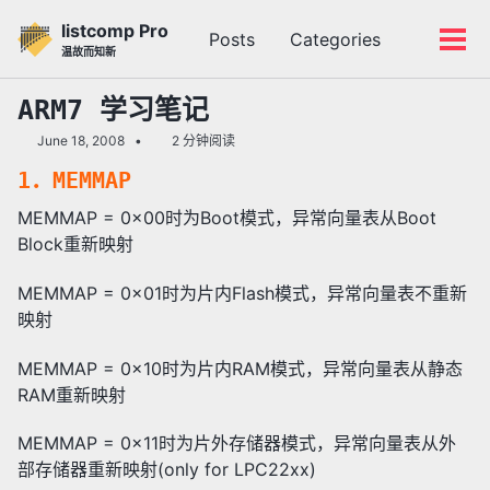
转
转
转
listcomp Pro
Posts
Categories
到
到
到
切
切
温故而知新
主
内
底
换
换
导
容
部
搜
菜
ARM7 学习笔记
航
索
单
June 18, 2008
2 分钟阅读
栏
1．MEMMAP
MEMMAP = 0x00时为Boot模式，异常向量表从Boot
Block重新映射
MEMMAP = 0x01时为片内Flash模式，异常向量表不重新
映射
MEMMAP = 0x10时为片内RAM模式，异常向量表从静态
RAM重新映射
MEMMAP = 0x11时为片外存储器模式，异常向量表从外
部存储器重新映射(only for LPC22xx)