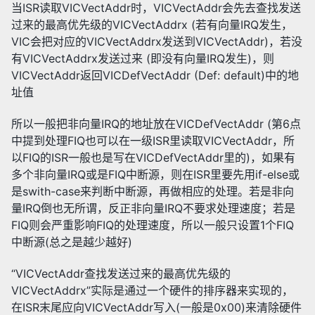
当ISR读取VICVectAddr时，VICVectAddr会先去查找发送
过来的最高优先级的VICVectAddrx (若有向量IRQ发生，
VIC会把对应的VICVectAddrx发送到VICVectAddr)，若没
有VICVectAddrx发送过来 (即没有向量IRQ发生)，则
VICVectAddr返回VICDefVectAddr (Def: default)中的地
址值
所以一般把非向量IRQ的地址放在VICDefVectAddr (第6点
中提到处理FIQ也可以在一级ISR里读取VICVectAddr，所
以FIQ的ISR一般也是写在VICDefVectAddr里的)，如果有
多个非向量IRQ或是FIQ中断源，则在ISR里要先用if-else或
是swith-case来判断中断源，再做相应的处理。若是非向
量IRQ倒也无所谓，反正非向量IRQ不要求处理速度；若是
FIQ则会严重影响FIQ的处理速度，所以一般只设置1个FIQ
中断源(总之是越少越好)
“VICVectAddr查找发送过来的最高优先级的
VICVectAddrx”实际是通过一个硬件的排序器来实现的，
在ISR末尾应向VICVectAddr写入(一般是0x00)来清除硬件