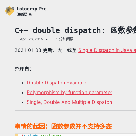
转
转
转
listcomp Pro
到
到
到
温故而知新
主
内
底
导
容
部
C++ double dispatch: 
航
April 26, 2015
1 分钟阅读
栏
2021-01-03 更新：大一统至
Single Dispatch in Java 
整理自：
Double Dispatch Example
Polymorphism by function parameter
Single, Double And Multiple Dispatch
事情的起因：函数参数并不支持多态
#
include
<iostream>