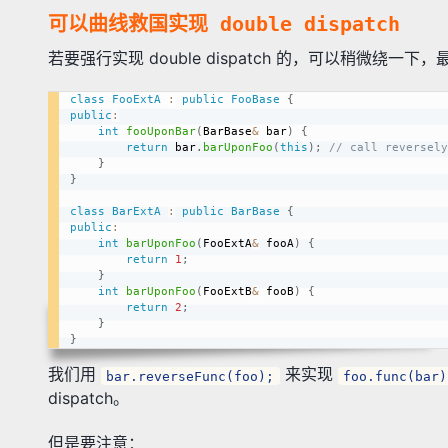
可以曲线救国实现 double dispatch
若要强行实现 double dispatch 的，可以稍微绕一
class
FooExtA
:
public
FooBase
{
public
:
int
fooUponBar
(
BarBase
&
 bar
)
{
return
 bar
.
barUponFoo
(
this
)
;
// call reversely
}
}
class
BarExtA
:
public
BarBase
{
public
:
int
barUponFoo
(
FooExtA
&
 fooA
)
{
return
1
;
}
int
barUponFoo
(
FooExtB
&
 fooB
)
{
return
2
;
}
}
我们用
来实现
bar.reverseFunc(foo);
foo.func(bar)
dispatch。
但是要注意：