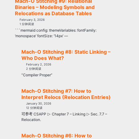
Mach-O Stitching #9: Relational
Binaries – Modeling Symbols and
Relocations as Database Tables
February 3, 2026
1 分钟阅读
```mermaid config: themeVariables: fontFamily:
‘monospace’ fontSize: ‘14px’ —
Mach-O Stitching #8: Static Linking –
Who Does What?
February 2, 2026
2 分钟阅读
“Compiler Proper”
Mach-O Stitching #7: How to
Interpret Relocs (Relocation Entries)
January 30, 2026
12 分钟阅读
⊳
⊳
可参考 CSAPP
Chapter 7 – Linking
Sec. 7.7 –
Relocation.
Mach-O Stitching #6: How to