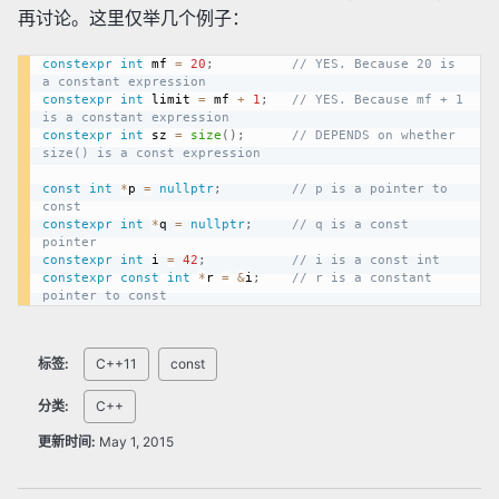
再讨论。这里仅举几个例子：
constexpr
int
 mf 
=
20
;
// YES. Because 20 is 
a constant expression
constexpr
int
 limit 
=
 mf 
+
1
;
// YES. Because mf + 1 
is a constant expression
constexpr
int
 sz 
=
size
(
)
;
// DEPENDS on whether 
size() is a const expression
const
int
*
p 
=
nullptr
;
// p is a pointer to 
const
constexpr
int
*
q 
=
nullptr
;
// q is a const 
pointer
constexpr
int
 i 
=
42
;
// i is a const int
constexpr
const
int
*
r 
=
&
i
;
// r is a constant 
pointer to const
标签:
C++11
const
分类:
C++
更新时间:
May 1, 2015