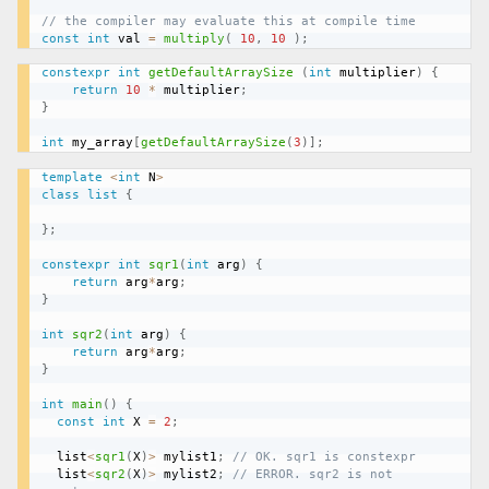
// the compiler may evaluate this at compile time
const
int
 val 
=
multiply
(
10
,
10
)
;
constexpr
int
getDefaultArraySize
(
int
 multiplier
)
{
return
10
*
 multiplier
;
}
int
 my_array
[
getDefaultArraySize
(
3
)
]
;
template
<
int
 N
>
class
list
{
}
;
constexpr
int
sqr1
(
int
 arg
)
{
return
 arg
*
arg
;
}
int
sqr2
(
int
 arg
)
{
return
 arg
*
arg
;
}
int
main
(
)
{
const
int
 X 
=
2
;
  list
<
sqr1
(
X
)
>
 mylist1
;
// OK. sqr1 is constexpr
  list
<
sqr2
(
X
)
>
 mylist2
;
// ERROR. sqr2 is not 