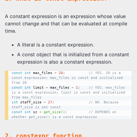
A constant expression is an expression whose value
cannot change and that can be evaluated at compile
time.
A literal is a constant expression.
A const object that is initialized from a constant
expression is also a constant expression.
const
int
 max_files 
=
20
;
// YES. 20 is a 
const expression; max_files is const and initialized 
from 20
const
int
 limit 
=
 max_files 
+
1
;
// YES. max_files 
is a const expression; limit is const and initialized 
from max_files
int
 staff_size 
=
27
;
// NO. Because 
staff_size is not const
const
int
 sz 
=
get_size
(
)
;
// DEPENDS on 
whether get_size() is a const expression
2. constexpr function