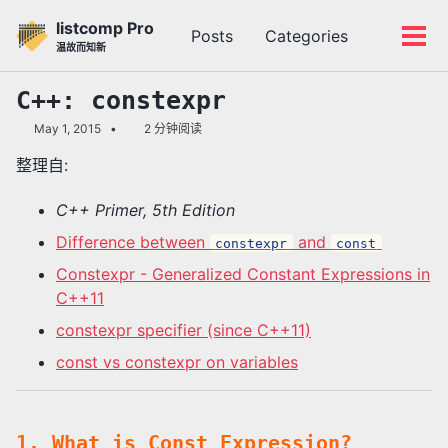
转
转
转
listcomp Pro
Posts
Categories
到
到
到
切
切
温故而知新
主
内
底
换
换
导
容
部
搜
菜
C++: constexpr
航
索
单
May 1, 2015
2 分钟阅读
栏
整理自:
C++ Primer, 5th Edition
Difference between
and
constexpr
const
Constexpr - Generalized Constant Expressions in
C++11
constexpr specifier (since C++11)
const vs constexpr on variables
1. What is Const Expression?