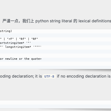
，我们上 python string literal 的 lexical definitions
string)

ortstringitem* '"'

"' longstringitem* '"""'

or newline or the quote>

oding declaration; it is
if no encoding declaration is
UTF-8