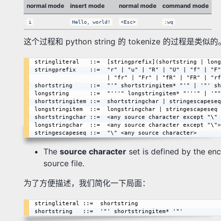
normal mode
insert mode
normal mode
command mode
i
Hello, world!
<Esc>
:wq
这个过程和 python string 的 tokenize 的过程是类似的。严谨一点
stringliteral   ::=  [stringprefix](shortstring | long
stringprefix    ::=  "r" | "u" | "R" | "U" | "f" | "F"

                     | "fr" | "Fr" | "fR" | "FR" | "rf" | "rF" | "Rf" | "RF"

shortstring     ::=  "'" shortstringitem* "'" | '"' sh
longstring      ::=  "'''" longstringitem* "'''" | '""
shortstringitem ::=  shortstringchar | stringescapeseq

longstringitem  ::=  longstringchar | stringescapeseq

shortstringchar ::=  <any source character except "\" 
longstringchar  ::=  <any source character except "\">

The
source character
set is defined by the enc
source file.
为了方便描述，我们简化一下局面：
stringliteral ::=  shortstring
