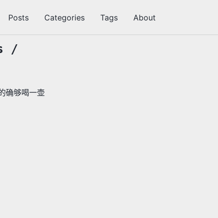
Posts
Categories
Tags
About
切
换
搜
s /
索
但的确够喝一壶