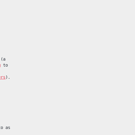
 (a
g
to
,
ers
).
to as