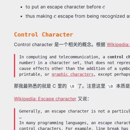
c
to put an escape character before
c
thus making
escape from being recognized 
Control Character
Control character 是一个相关的概念。根据
Wikipedia:
In computing and telecommunication, a
control c
number) in a character set, that does not repre
cause effects other than the addition of a symb
printable, or
graphic characters
, except perhap
那我最熟悉的就是 C 里的
了。注意这里
本质是一
\0
\0
Wikipedia: Escape character
又说：
Generally, an escape character is not a particu
…
In many programming languages, an escape charac
control characters. For example, line break has