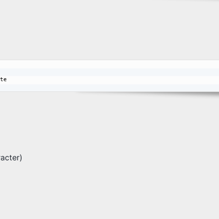
：
te

cter)