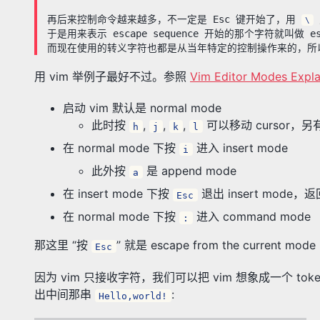
再后来控制命令越来越多，不一定是 Esc 键开始了，用
\
于是用来表示 escape sequence 开始的那个字符就叫做 esca
而现在使用的转义字符也都是从当年特定的控制操作来的，所
用 vim 举例子最好不过。参照
Vim Editor Modes Expla
启动 vim 默认是 normal mode
此时按
,
,
,
可以移动 cursor
h
j
k
l
在 normal mode 下按
进入 insert mode
i
此外按
是 append mode
a
在 insert mode 下按
退出 insert mode，返回
Esc
在 normal mode 下按
进入 command mode
:
那这里 “按
” 就是 escape from the current mo
Esc
因为 vim 只接收字符，我们可以把 vim 想象成一个 toke
出中间那串
:
Hello,world!