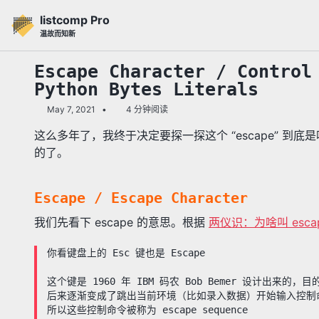
转
转
转
listcomp Pro
到
到
到
温故而知新
主
内
底
导
容
部
Escape Character / Control
航
Python Bytes Literals
栏
May 7, 2021
4 分钟阅读
这么多年了，我终于决定要探一探这个 “escape” 
的了。
Escape / Escape Character
我们先看下 escape 的意思。根据
两仪识：为啥叫 escap
你看键盘上的 Esc 键也是 Escape
这个键是 1960 年 IBM 码农 Bob Bemer 设计出来
后来逐渐变成了跳出当前环境（比如录入数据）开始输入控制
所以这些控制命令被称为 escape sequence