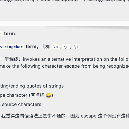
term
.
r
term
，比如
,
,
.
stringchar
\n
\r
\t
invokes an alternative interpretation on the follo
following character escape from being recognized 
ting/ending quotes of strings
scape character (有点绕
)
s source characters
，我觉得这句话语法上是讲不通的，因为 escape 这个词没有这