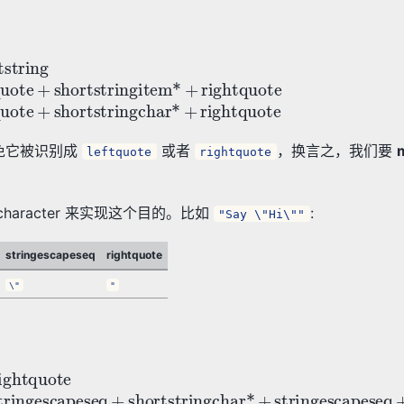
ringitem*
+
rightquote
=
leftquote
+
shortstringchar
要避免它被识别成
或者
，换言之，我们要
leftquote
rightquote
。
e character 来实现这个目的。比如
:
"Say \"Hi\""
stringescapeseq
rightquote
\"
"
ringitem*
+
rightquote
=
leftquote
+
shortstringchar