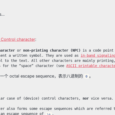
as…
 Control character
:
haracter
or
non-printing character (NPC)
is a code point
sent a written symbol. They are used as
in-band signalin
ol to the text. All other characters are mainly printing
s for the “space” character (see
ASCII printable charact
个 octal escape sequence，表示八进制的
。
0
lar case of (device) control characters,
nor
vice versa.
ter also forms some escape sequences which are referred 
 an escape sequence of
.
\n