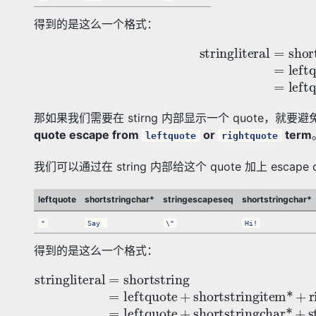
得到的是这么一个格式：
stringliteral
=
shortstring
=
leftquote
+
shortst
那如果我们需要在 stirng 内部显示一个 quote，就
quote escape from
or
term
leftquote
rightquote
我们可以通过在 string 内部给这个 quote 加上 escap
leftquote
shortstringchar*
stringescapeseq
shortstringchar*
"
Say
\"
Hi!
得到的是这么一个格式：
stringliteral
=
shortstring
=
leftquote
+
shortst