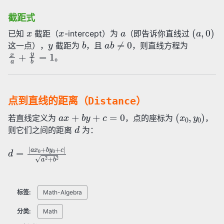
截距式
x
x
a
(
a
,
0
)
已知
截距（
-intercept）为
（即告诉你直线过
y
b
a
b
≠
0
这一点），
截距为
，且
，则直线方程为
x
a
+
y
b
=
1
。
点到直线的距离（Distance）
a
x
+
b
y
+
c
=
0
(
x
0
,
y
0
)
若直线定义为
，点的座标为
，
d
则它们之间的距离
为：
d
=
|
a
x
0
+
b
y
0
+
c
|
a
2
+
b
2
标签:
Math-Algebra
分类:
Math