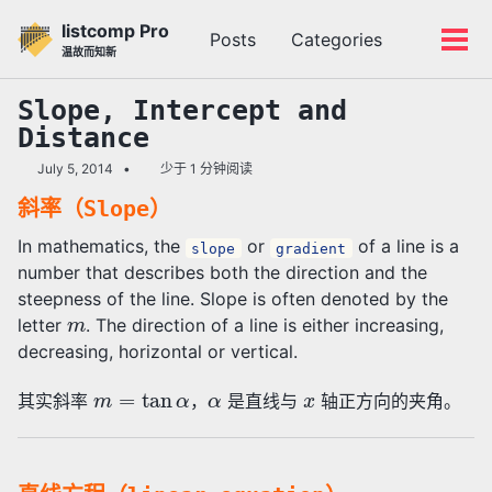
转
转
转
listcomp Pro
Posts
Categories
到
到
到
切
切
温故而知新
主
内
底
换
换
导
容
部
搜
菜
Slope, Intercept and
航
索
单
Distance
栏
July 5, 2014
少于 1 分钟阅读
斜率（Slope）
In mathematics, the
or
of a line is a
slope
gradient
number that describes both the direction and the
steepness of the line. Slope is often denoted by the
m
letter
. The direction of a line is either increasing,
decreasing, horizontal or vertical.
m
=
tan
α
α
x
其实斜率
，
是直线与
轴正方向的夹角。