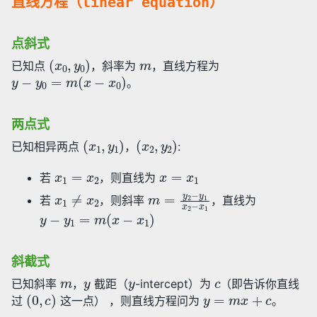
直线方程（linear equation）
点斜式
(
x
0
,
y
0
)
m
已知点
，斜率为
，直线方程为
y
−
y
0
=
m
(
x
−
x
0
)
。
两点式
(
x
1
,
y
1
)
(
x
2
,
y
2
)
已知相异两点
，
:
x
1
=
x
2
x
=
x
1
若
，则直线为
x
1
≠
x
2
m
=
y
2
−
y
1
x
2
−
x
1
若
，则斜率
，直线为
y
−
y
1
=
m
(
x
−
x
1
)
斜截式
m
y
y
c
已知斜率
，
截距（
-intercept）为
（即告诉你直线
(
0
,
c
)
y
=
m
x
+
c
过
这一点） ，则直线方程问为
。