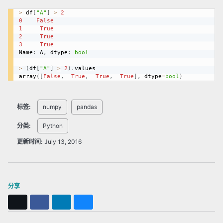
>
 df
[
"A"
]
>
2
0
False
1
True
2
True
3
True
Name
:
 A
,
 dtype
:
bool
>
(
df
[
"A"
]
>
2
)
.
values

array
(
[
False
,
True
,
True
,
True
]
,
 dtype
=
bool
)
标签:
numpy
pandas
分类:
Python
更新时间:
July 13, 2016
分享
X
Facebook
LinkedIn
Bluesky