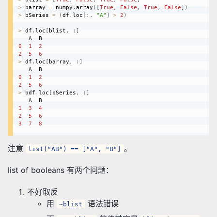
>
 barray 
=
 numpy
.
array
(
[
True
,
False
,
True
,
False
]
)
>
 bSeries 
=
(
df
.
loc
[
:
,
"A"
]
>
2
)
>
 df
.
loc
[
blist
,
:
]
0
1
2
2
5
6
>
 df
.
loc
[
barray
,
:
]
0
1
2
2
5
6
>
 bdf
.
loc
[
bSeries
,
:
]
1
3
4
2
5
6
3
7
8
注意
。
list("AB") == ["A", "B"]
list of booleans 有两个问题：
不好取反
用
语法错误
~blist