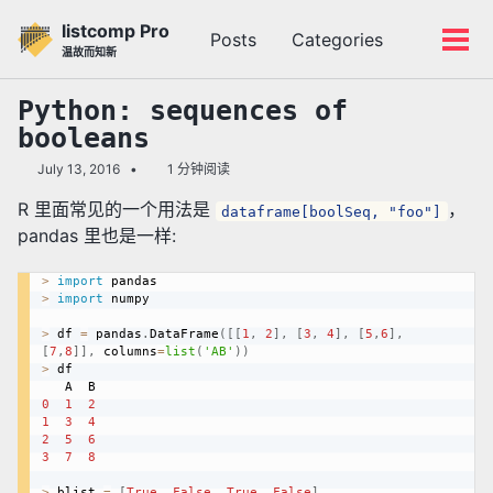
转
转
转
listcomp Pro
Posts
Categories
到
到
到
切
切
温故而知新
主
内
底
换
换
导
容
部
搜
菜
Python: sequences of
航
索
单
booleans
栏
July 13, 2016
1 分钟阅读
R 里面常见的一个用法是
，
dataframe[boolSeq, "foo"]
pandas 里也是一样:
>
import
>
import
 numpy

>
 df 
=
 pandas
.
DataFrame
(
[
[
1
,
2
]
,
[
3
,
4
]
,
[
5
,
6
]
,
[
7
,
8
]
]
,
 columns
=
list
(
'AB'
)
)
>
 df

0
1
2
1
3
4
2
5
6
3
7
8
>
 blist 
=
[
True
,
False
,
True
,
False
]