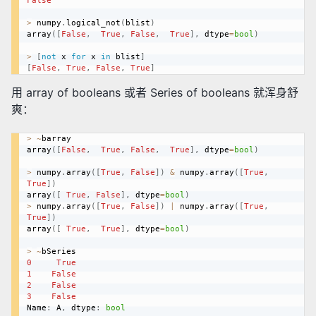
False
>
 numpy
.
logical_not
(
blist
)
array
(
[
False
,
True
,
False
,
True
]
,
 dtype
=
bool
)
>
[
not
 x 
for
 x 
in
 blist
]
[
False
,
True
,
False
,
True
]
用 array of booleans 或者 Series of booleans 就浑身舒
爽：
>
~
barray

array
(
[
False
,
True
,
False
,
True
]
,
 dtype
=
bool
)
>
 numpy
.
array
(
[
True
,
False
]
)
&
 numpy
.
array
(
[
True
,
True
]
)
array
(
[
True
,
False
]
,
 dtype
=
bool
)
>
 numpy
.
array
(
[
True
,
False
]
)
|
 numpy
.
array
(
[
True
,
True
]
)
array
(
[
True
,
True
]
,
 dtype
=
bool
)
>
~
0
True
1
False
2
False
3
False
Name
:
 A
,
 dtype
:
bool