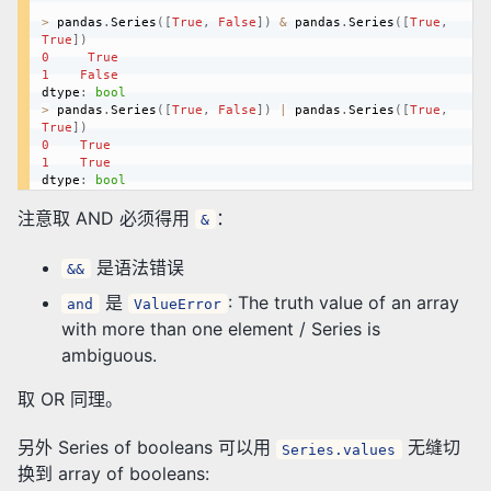
>
 pandas
.
Series
(
[
True
,
False
]
)
&
 pandas
.
Series
(
[
True
,
True
]
)
0
True
1
False
dtype
:
bool
>
 pandas
.
Series
(
[
True
,
False
]
)
|
 pandas
.
Series
(
[
True
,
True
]
)
0
True
1
True
dtype
:
bool
注意取 AND 必须得用
：
&
是语法错误
&&
是
: The truth value of an array
and
ValueError
with more than one element / Series is
ambiguous.
取 OR 同理。
另外 Series of booleans 可以用
无缝切
Series.values
换到 array of booleans: