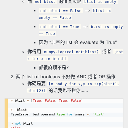
而
的值其实是
not blist
blist is empty
⇒
not blist == False
blist is
empty == False
⇒
not blist == True
blist is empty
== True
因为 “非空的 list 会 evaluate 为 True”
你得用
或者
numpy.logical_not(blist)
[not
x for x in blist]
都很麻烦不是？
两个 list of booleans 不好做 AND 或者 OR 操作
你硬是要
[x and y for x,y in zip(blist1,
的话我也不拦你……
blist2)]
>
 blist 
=
[
True
,
False
,
True
,
False
]
>
~
blist

TypeError
:
 bad operand 
type
for
 unary 
~
:
'list'
>
not