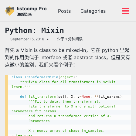
转
转
转
listcomp Pro
Posts
Categories
到
到
到
切
切
温故而知新
主
内
底
换
换
导
容
部
搜
菜
Python: Mixin
航
索
单
September 15, 2016
少于 1 分钟阅读
栏
首先 a Mixin is class to be mixed-in，它在 python 里起
到的作用类似于 interface 或者 abstract class，但是又有
点微小的差别，我们来看个例子：
class
TransformerMixin
(
object
)
:
"""Mixin class for all transformers in scikit-
learn."""
def
fit_transform
(
self
,
 X
,
 y
=
None
,
**
fit_params
)
:
"""Fit to data, then transform it.

        Fits transformer to X and y with optional 
parameters fit_params

        and returns a transformed version of X.

        Parameters

        ----------

        X : numpy array of shape [n_samples, 
n_features]
