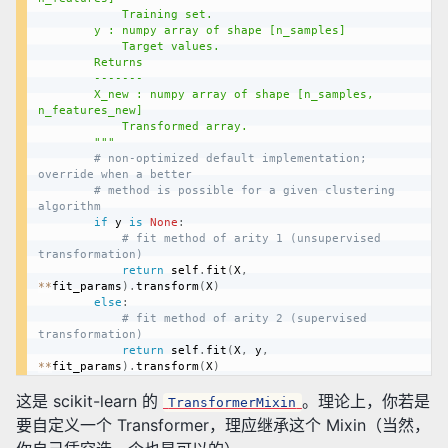
            Training set.

        y : numpy array of shape [n_samples]

            Target values.

        Returns

        -------

        X_new : numpy array of shape [n_samples, 
n_features_new]

            Transformed array.

        """
# non-optimized default implementation; 
override when a better
# method is possible for a given clustering 
algorithm
if
 y 
is
None
:
# fit method of arity 1 (unsupervised 
transformation)
return
 self
.
fit
(
X
,
**
fit_params
)
.
transform
(
X
)
else
:
# fit method of arity 2 (supervised 
transformation)
return
 self
.
fit
(
X
,
 y
,
**
fit_params
)
.
transform
(
X
)
这是 scikit-learn 的
。理论上，你若是
TransformerMixin
要自定义一个 Transformer，理应继承这个 Mixin（当然，