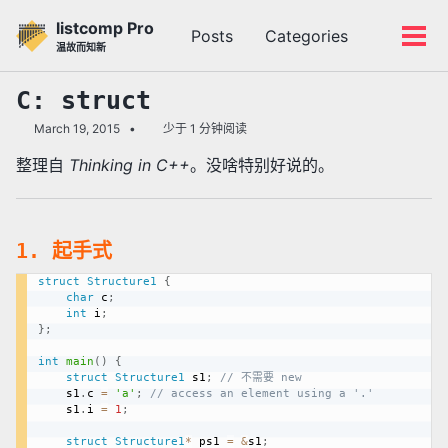
转
转
转
listcomp Pro
Posts
Categories
到
到
到
切
切
温故而知新
主
内
底
换
换
导
容
部
搜
菜
C: struct
航
索
单
March 19, 2015
少于 1 分钟阅读
栏
整理自
Thinking in C++
。没啥特别好说的。
1. 起手式
struct
Structure1
{
char
 c
;
int
 i
;
}
;
int
main
(
)
{
struct
Structure1
 s1
;
// 不需要 new
	s1
.
c 
=
'a'
;
// access an element using a '.'
	s1
.
i 
=
1
;
struct
Structure1
*
 ps1 
=
&
s1
;