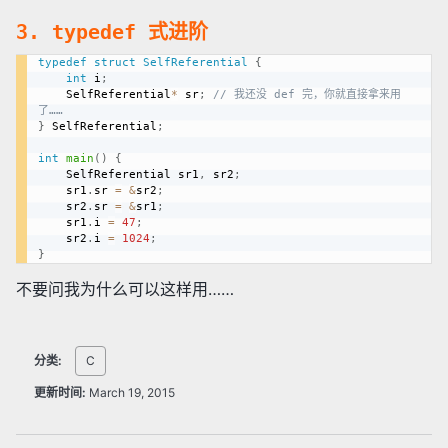
3. typedef 式进阶
typedef
struct
SelfReferential
{
int
 i
;
	SelfReferential
*
 sr
;
// 我还没 def 完，你就直接拿来用
了……
}
 SelfReferential
;
int
main
(
)
{
	SelfReferential sr1
,
 sr2
;
	sr1
.
sr 
=
&
sr2
;
	sr2
.
sr 
=
&
sr1
;
	sr1
.
i 
=
47
;
	sr2
.
i 
=
1024
;
}
不要问我为什么可以这样用……
分类:
C
更新时间:
March 19, 2015