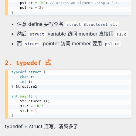
	ps1
->
c 
=
'b'
;
// access an element using a '->'
	ps1
->
i 
=
2
;
}
注意 define 要写全名
struct Structure1 s1;
然后
variable 访问 member 直接用
struct
s1.c
而
pointer 访问 member 要用
struct
ps1->c
2. typedef 式
typedef
struct
{
char
 c
;
int
 i
;
}
 Structure2
;
int
main
(
)
{
	Structure2 s1
;
	s1
.
c 
=
'a'
;
	s1
.
i 
=
1
;
}
typedef + struct 连写，清爽多了