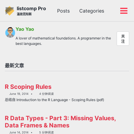
转
转
转
listcomp Pro
Posts
Categories
到
到
到
切
切
温故而知新
主
内
底
换
换
导
容
部
搜
菜
Yao Yao
航
索
单
关
A lover of mathematical foundations. A programmer in the
栏
注
best languages.
最新文章
R Scoping Rules
June 19, 2014
4 分钟阅读
总结自 Introduction to the R Language - Scoping Rules (pdf)
R Data Types - Part 3: Missing Values,
Data Frames & Names
June 14, 2014
5 分钟阅读